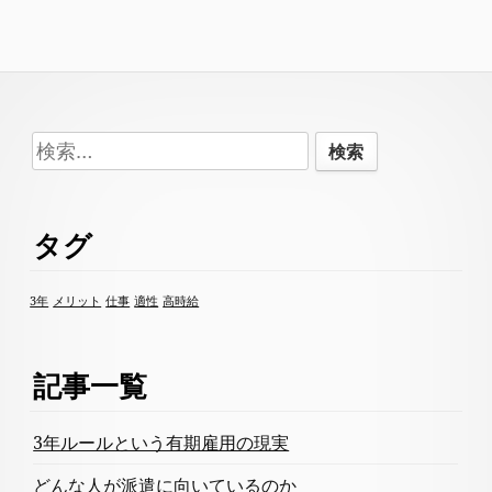
Footer
検
Content
索:
タグ
3年
メリット
仕事
適性
高時給
記事一覧
3年ルールという有期雇用の現実
どんな人が派遣に向いているのか