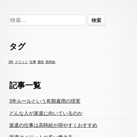
Footer
検
Content
索:
タグ
3年
メリット
仕事
適性
高時給
記事一覧
3年ルールという有期雇用の現実
どんな人が派遣に向いているのか
派遣の仕事は高時給が得やすくおすすめ